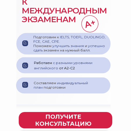
К
30 занятий
96 000₽
3 200₽ урок
МЕЖДУНАРОДНЫМ
ЭКЗАМЕНАМ
Подготовим к
IELTS, TOEFL, DUOLINGO,
FCE, CAE, CPE.
Поможем
улучшить знания
и
успешно
сдать
экзамен на нужный балл.
Работаем
с разными уровнями
английского
от А2-С2
Составляем
индивидуальный
план
подготовки
ПОЛУЧИТЕ
КОНСУЛЬТАЦИЮ