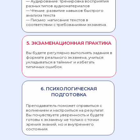
— Аудирование: тренировка восприятия
разных типов аудиоматериалов
— Чтение: развитие навыков быстрого
анализа текста
— Письмо: написание текстов в
соответствии с требованиями экзамена.
5. ЭКЗАМЕНАЦИОННАЯ ПРАКТИКА
Вы будете регулярно выполнять задания в
преподаватель и методист
формате реального экзамена, учиться
УТЯГАНОВА
укладываться в тайминг и избегать
типичных ошибок.
АДЕЛИНА
6. ПСИХОЛОГИЧЕСКАЯ
8 лет
преподавания
ОПЫТ
ПОДГОТОВКА
Казанский федеральный
университет, Институт
ОБРАЗОВАНИЕ
международных отношений,
Преподаватель поможет справиться с
Лингвистика
волнением и настроиться на результат.
Вы почувствуете уверенность и будете
C1, сертификат how
готовы к экзамену не только с точки
УРОВЕНЬ АНГЛИЙСКОГО
to teach IELTS,
зрения знаний, но и внутреннего
произношение
состояния.
близко к носителю
Английский,
ПРЕПОДАЕТ
испанский