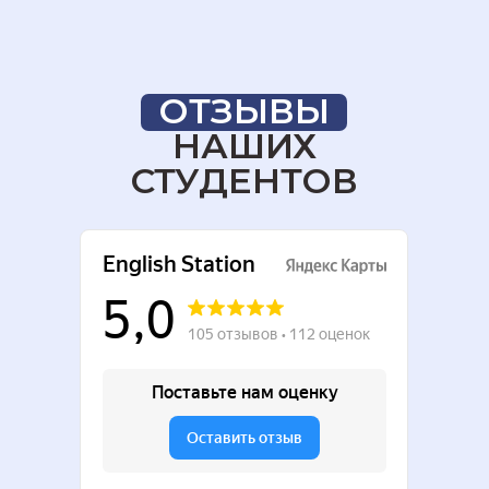
ОТЗЫВЫ
НАШИХ
СТУДЕНТОВ
English.station.kzn@gmail.com
ИП Горник Людмила
Владимировна
ОГРНИП 326169000048420
Касаткина 11, г. Казань
ОПРЕДЕЛИТЬ УРОВЕНЬ ЯЗЫКА
разработка сайта
НАВИГАЦИЯ
Главная страница
Английский для детей
Английский для подростков