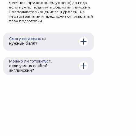
месяцев (при хорошем уровне) до года,
если нужно подтянуть общий английский.
Преподаватель оценит ваш уровень на
первом занятии и предложит оптимальный
план подготовки.
Смогу ли я сдать
на
нужный балл?
При регулярных занятиях и выполнении
всех рекомендаций – да! Мы разбираем
Можно ли готовиться,
стратегию экзамена, учим справляться с
если у меня слабый
ловушками в заданиях и помогаем
английский?
проработать все слабые места. Вы будете
уверены в своих силах на экзамене.
Конечно! Если уровень языка пока
недостаточный, сначала подтягиваем
базовые знания, а затем переходим к
стратегии экзамена. Подготовка будет
проходить в комфортном темпе, чтобы
вы уверенно освоили все требования
теста.