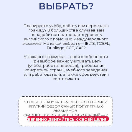
ВЫБРАТЬ?
Планируете учёбу, работу или переезд за
границу? В большинстве случаев вам
понадобится подтвердить уровень
английского с помощью международного
экзамена. Но какой выбрать —
IELTS, TOEFL,
Duolingo, FCE, CAE
?
У каждого экзамена — свои особенности.
При выборе важно учитывать
цели
(учёба, работа, переезд),
требования
конкретной страны
,
учебного заведения
или
работодателя
, а также
срок действия
сертификата
.
ЧТОБЫ НЕ ЗАПУТАТЬСЯ, МЫ ПОДГОТОВИЛИ
КРАТКИЙ ОБЗОР САМЫХ ПОПУЛЯРНЫХ
ЭКЗАМЕНОВ.
СРАВНИТЕ ИХ, ВЫБЕРИТЕ ПОДХОДЯЩИЙ — И
УВЕРЕННО ДВИГАЙТЕСЬ К СВОЕЙ ЦЕЛИ!