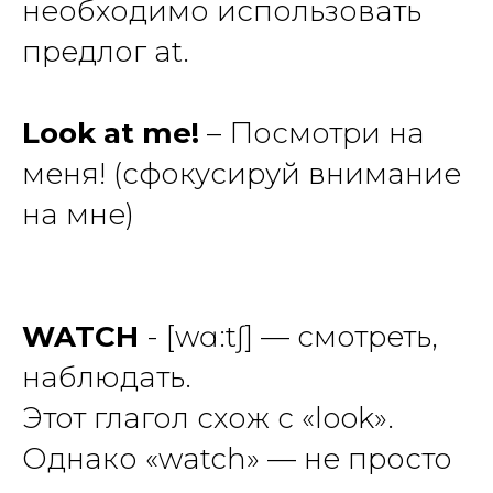
необходимо использовать
предлог
at
.
Look at me!
– Посмотри на
меня! (сфокусируй внимание
на мне)
WATCH
- [wɑ:tʃ] — смотреть,
наблюдать.
Этот глагол схож с «look».
Однако «watch» — не просто